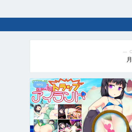
― 
RPG