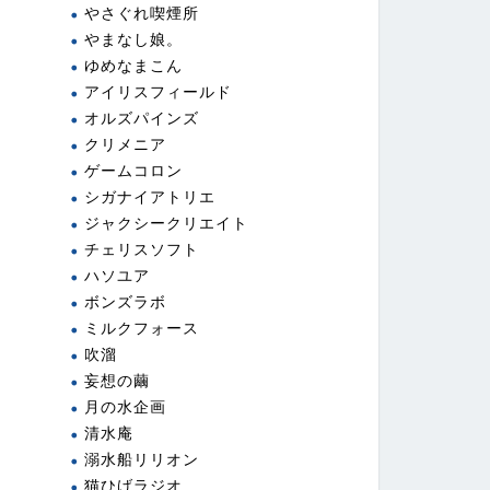
やさぐれ喫煙所
やまなし娘。
ゆめなまこん
アイリスフィールド
オルズパインズ
クリメニア
ゲームコロン
シガナイアトリエ
ジャクシークリエイト
チェリスソフト
ハソユア
ボンズラボ
ミルクフォース
吹溜
妄想の繭
月の水企画
清水庵
溺水船リリオン
猫ひげラジオ