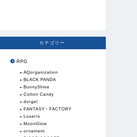
カテゴリー
RPG
AQorganization
BLACK PANDA
BunnySlime
Cotton Candy
dorgel
FANTASY・FACTORY
Loser/s
MoonGlow
ornament