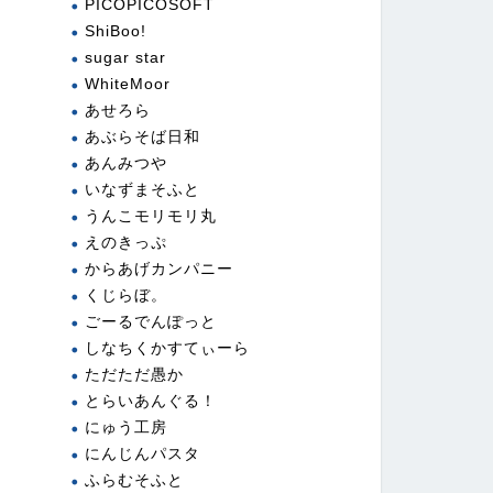
PICOPICOSOFT
ShiBoo!
sugar star
WhiteMoor
あせろら
あぶらそば日和
あんみつや
いなずまそふと
うんこモリモリ丸
えのきっぷ
からあげカンパニー
くじらぼ。
ごーるでんぽっと
しなちくかすてぃーら
ただただ愚か
とらいあんぐる！
にゅう工房
にんじんパスタ
ふらむそふと