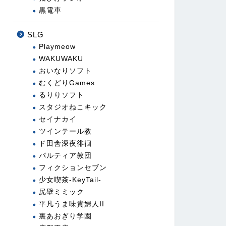
黒電車
SLG
Playmeow
WAKUWAKU
おいなりソフト
むくどりGames
るりりソフト
スタジオねこキック
セイナカイ
ツインテール教
ド田舎深夜徘徊
パルティア教団
フィクションセブン
少女喫茶-KeyTail-
尻壁ミミック
平凡うま味貴婦人II
裏あおぎり学園