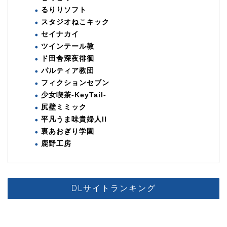
るりりソフト
スタジオねこキック
セイナカイ
ツインテール教
ド田舎深夜徘徊
パルティア教団
フィクションセブン
少女喫茶-KeyTail-
尻壁ミミック
平凡うま味貴婦人II
裏あおぎり学園
鹿野工房
DLサイトランキング