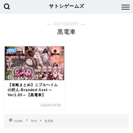
サトシゲームズ
― CATEGORY ―
黒電車
RPG
【攻略まとめ】ニプルヘイム
の狩人-Branded Azel-～
Ver1.05～【黒電車】
2026年5月3日
HOME
RPG
黒電車