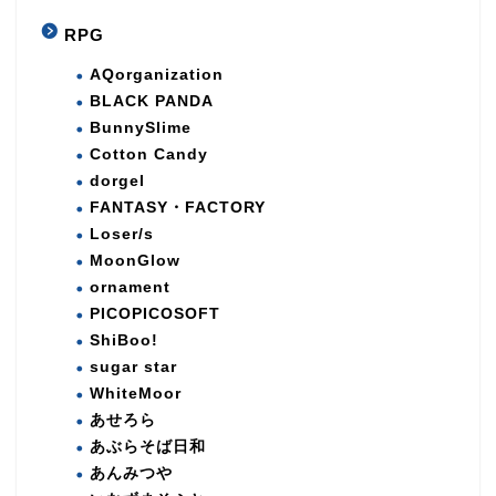
RPG
AQorganization
BLACK PANDA
BunnySlime
Cotton Candy
dorgel
FANTASY・FACTORY
Loser/s
MoonGlow
ornament
PICOPICOSOFT
ShiBoo!
sugar star
WhiteMoor
あせろら
あぶらそば日和
あんみつや