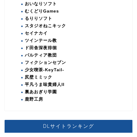
おいなりソフト
むくどりGames
るりりソフト
スタジオねこキック
セイナカイ
ツインテール教
ド田舎深夜徘徊
パルティア教団
フィクションセブン
少女喫茶-KeyTail-
尻壁ミミック
平凡うま味貴婦人II
裏あおぎり学園
鹿野工房
DLサイトランキング