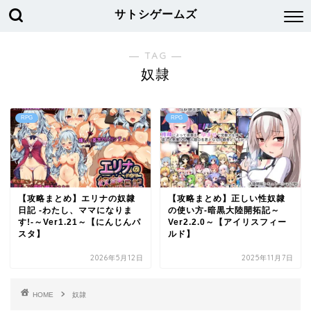
サトシゲームズ
― TAG ―
奴隷
RPG
RPG
【攻略まとめ】エリナの奴隷
【攻略まとめ】正しい性奴隷
日記 -わたし、ママになりま
の使い方-暗黒大陸開拓記～
す!-～Ver1.21～【にんじんパ
Ver2.2.0～【アイリスフィー
スタ】
ルド】
2026年5月12日
2025年11月7日
HOME
奴隷