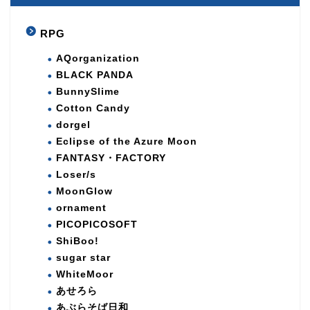
RPG
AQorganization
BLACK PANDA
BunnySlime
Cotton Candy
dorgel
Eclipse of the Azure Moon
FANTASY・FACTORY
Loser/s
MoonGlow
ornament
PICOPICOSOFT
ShiBoo!
sugar star
WhiteMoor
あせろら
あぶらそば日和