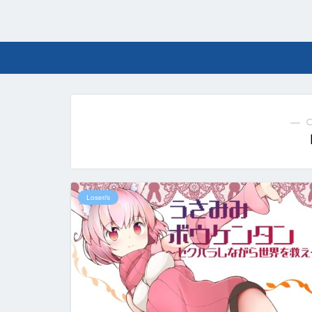
― 
Loser/s