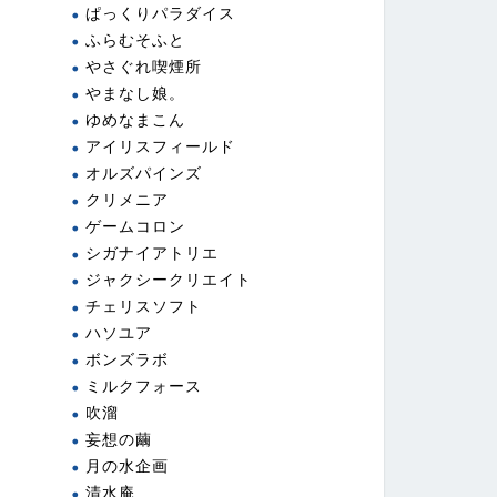
ぱっくりパラダイス
ふらむそふと
やさぐれ喫煙所
やまなし娘。
ゆめなまこん
アイリスフィールド
オルズパインズ
クリメニア
ゲームコロン
シガナイアトリエ
ジャクシークリエイト
チェリスソフト
ハソユア
ボンズラボ
ミルクフォース
吹溜
妄想の繭
月の水企画
清水庵