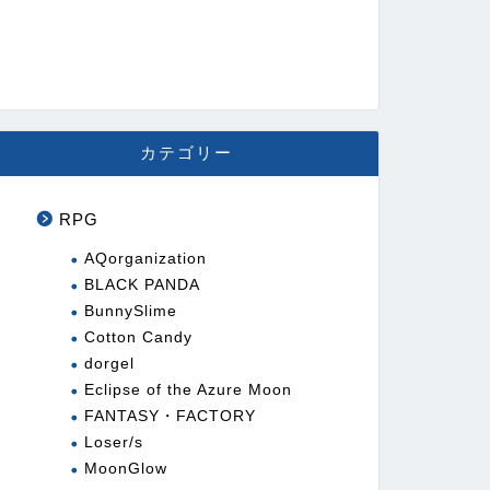
カテゴリー
RPG
AQorganization
BLACK PANDA
BunnySlime
Cotton Candy
dorgel
Eclipse of the Azure Moon
FANTASY・FACTORY
Loser/s
MoonGlow