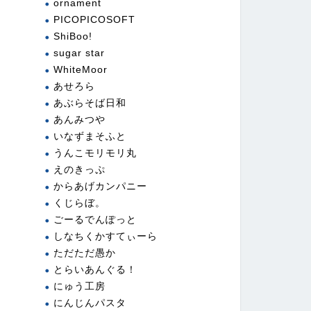
ornament
PICOPICOSOFT
ShiBoo!
sugar star
WhiteMoor
あせろら
あぶらそば日和
あんみつや
いなずまそふと
うんこモリモリ丸
えのきっぷ
からあげカンパニー
くじらぼ。
ごーるでんぽっと
しなちくかすてぃーら
ただただ愚か
とらいあんぐる！
にゅう工房
にんじんパスタ