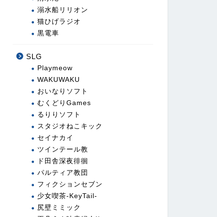
溺水船リリオン
猫ひげラジオ
黒電車
SLG
Playmeow
WAKUWAKU
おいなりソフト
むくどりGames
るりりソフト
スタジオねこキック
セイナカイ
ツインテール教
ド田舎深夜徘徊
パルティア教団
フィクションセブン
少女喫茶-KeyTail-
尻壁ミミック