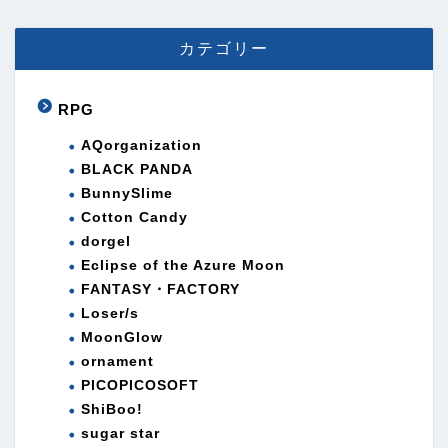
カテゴリー
RPG
AQorganization
BLACK PANDA
BunnySlime
Cotton Candy
dorgel
Eclipse of the Azure Moon
FANTASY・FACTORY
Loser/s
MoonGlow
ornament
PICOPICOSOFT
ShiBoo!
sugar star