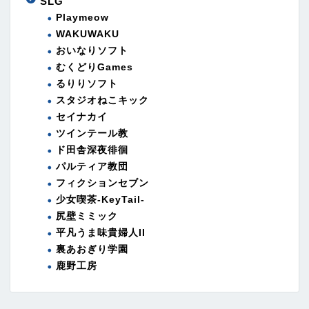
SLG
Playmeow
WAKUWAKU
おいなりソフト
むくどりGames
るりりソフト
スタジオねこキック
セイナカイ
ツインテール教
ド田舎深夜徘徊
パルティア教団
フィクションセブン
少女喫茶-KeyTail-
尻壁ミミック
平凡うま味貴婦人II
裏あおぎり学園
鹿野工房