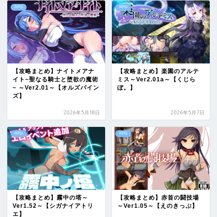
RPG
RPG
【攻略まとめ】ナイトメアナ
【攻略まとめ】楽園のアルテ
イト~聖なる騎士と堕欲の魔術
ミス～Ver2.01a～【くじら
~ ～Ver2.01～【オルズパイン
ぼ。】
ズ】
2026年5月18日
2026年5月7日
RPG
RPG
【攻略まとめ】霧中の塔～
【攻略まとめ】赤首の闘技場
Ver1.52～【シガナイアトリ
～Ver1.05～【えのきっぷ】
エ】