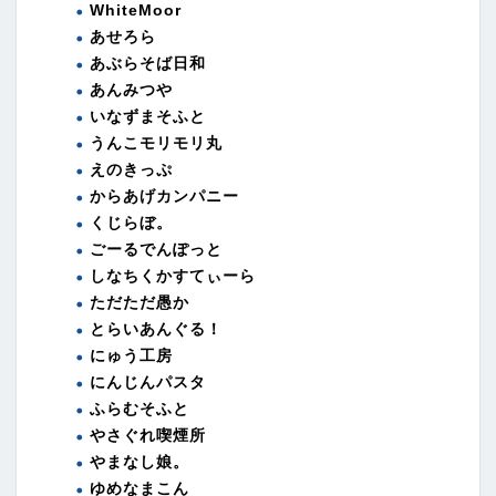
WhiteMoor
あせろら
あぶらそば日和
あんみつや
いなずまそふと
うんこモリモリ丸
えのきっぷ
からあげカンパニー
くじらぼ。
ごーるでんぽっと
しなちくかすてぃーら
ただただ愚か
とらいあんぐる！
にゅう工房
にんじんパスタ
ふらむそふと
やさぐれ喫煙所
やまなし娘。
ゆめなまこん