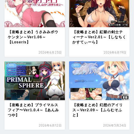
【攻略まとめ】うさみみボウ
【攻略まとめ】紅獄の剣士テ
ケンタン～Ver1.06～
ィーナ～Ver2.01～【しなちく
【Loser/s】
かすてぃーら】
2026年6月23日
2026年6月19日
RPG
RPG
【攻略まとめ】プライマルス
【攻略まとめ】幻想のアイリ
フィア〜Ver1.0.4～【あんみ
ス～Ver2.09～【ふらむそふ
つや】
と】
2026年6月12日
2026年5月24日