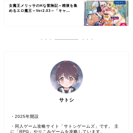
女魔王メリッサのHな冒険記～精液を集
めるエロ魔王～Ver2.03～「キャ...
サトシ
・2025年開設
・同人ゲーム攻略サイト「サトシゲームズ」です。 主
に「RPG」やりこみゲームを攻略しています。