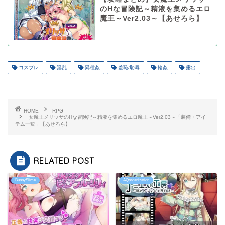
のHな冒険記～精液を集めるエロ
魔王～Ver2.03～【あせろら】
コスプレ
淫乱
異種姦
羞恥/恥辱
輪姦
露出
HOME
RPG
女魔王メリッサのHな冒険記～精液を集めるエロ魔王～Ver2.03～「装備・アイ
テム一覧」【あせろら】
RELATED POST
BunnySlime
AQorganization