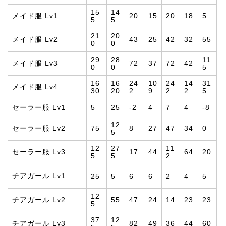
15
14
メイド服 Lv1
20
15
20
18
5
5
5
21
20
メイド服 Lv2
43
25
42
32
55
0
0
29
28
11
メイド服 Lv3
72
37
72
42
0
0
5
16
16
24
10
24
14
31
メイド服 Lv4
30
20
2
9
2
2
5
セーラー服 Lv1
5
25
-2
4
7
4
-8
12
セーラー服 Lv2
75
8
27
47
34
0
5
12
27
11
セーラー服 Lv3
17
44
64
20
5
5
2
チアガール Lv1
25
5
6
6
2
4
5
12
チアガール Lv2
55
47
24
14
23
23
5
37
12
チアガール Lv3
82
49
36
44
60