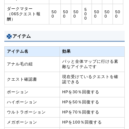
ダークマター
5
50
50
50
50
50
50
（065クエスト報
0
0
0
0
0
0
0
0
酬）
アイテム
アイテム名
効果
パッと全体マップに行ける素
アナル毛の紐
敵なアイテムです
現在受けているクエストを確
クエスト確認書
認できる
ポーション
HPを30％回復する
ハイポーション
HPを50％回復する
ウルトラポーション
HPを70％回復する
メガポーション
HPを100％回復する