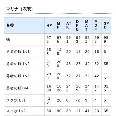
マリナ（衣装）
D
M
M
M
AT
SP
名称
HP
F
A
D
P
K
D
E
T
F
97
97
99
99
99
99
98
裸
5
5
1
3
1
3
9
15
14
勇者の服 Lv1
20
15
20
18
5
5
5
21
20
勇者の服 Lv2
43
25
42
32
55
0
0
29
28
11
勇者の服 Lv3
72
37
72
42
0
0
5
16
16
24
10
24
14
31
勇者の服Lv4
30
20
2
9
2
2
5
-1
スク水 Lv1
20
0
-2
9
4
5
0
スク水 Lv2
60
90
30
17
41
23
35