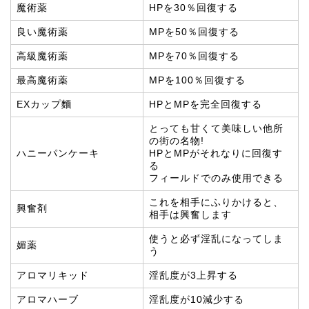
魔術薬
HPを30％回復する
良い魔術薬
MPを50％回復する
高級魔術薬
MPを70％回復する
最高魔術薬
MPを100％回復する
EXカップ麵
HPとMPを完全回復する
とっても甘くて美味しい他所
の街の名物!
ハニーパンケーキ
HPとMPがそれなりに回復す
る
フィールドでのみ使用できる
これを相手にふりかけると、
興奮剤
相手は興奮します
使うと必ず淫乱になってしま
媚薬
う
アロマリキッド
淫乱度が3上昇する
アロマハーブ
淫乱度が10減少する