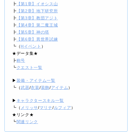
┣
【第1章】イオシス山
┣
【第2章】地下研究所
┣
【第3章】教団アジト
┣
【第4章】第二魔王城
┣
【第5章】神の塔
┣
【第6章】異世界試練
┗（
Hイベント
）
‎★データ集★
┣
称号
┗
クエスト一覧
▶
装備・アイテム一覧
┗（
武器
/
衣装
/
装飾
/
アイテム
）
▶
キャラクタースキル一覧
┗（
メリッサ
/
マリナ
/
ルフィア
）
★リンク★
┗
関連リンク