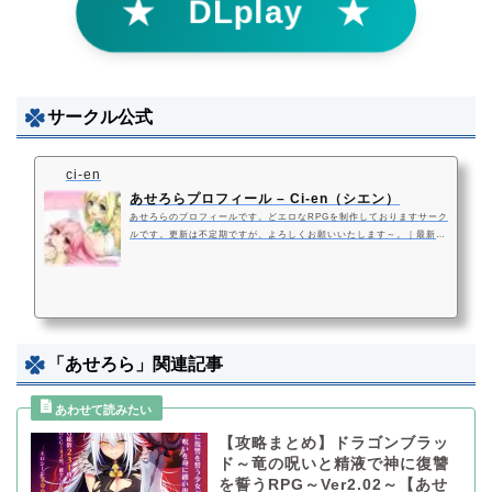
★ DLplay ★
サークル公式
ci-en
あせろらプロフィール – Ci-en（シエン）
あせろらのプロフィールです。どエロなRPGを制作しておりますサーク
ルです。更新は不定期ですが、よろしくお願いいたします～。｜最新の
記事は「これからに関しまして。」です。 – Ci-en（シエン）
「あせろら」関連記事
【攻略まとめ】ドラゴンブラッ
ド～竜の呪いと精液で神に復讐
を誓うRPG～Ver2.02～【あせ