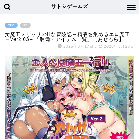
サトシゲームズ
RPG
PR
女魔王メリッサのHな冒険記～精液を集めるエロ魔王
～Ver2.03～「装備・アイテム一覧」【あせろら】
2025年9月17日
/
2026年5月28日