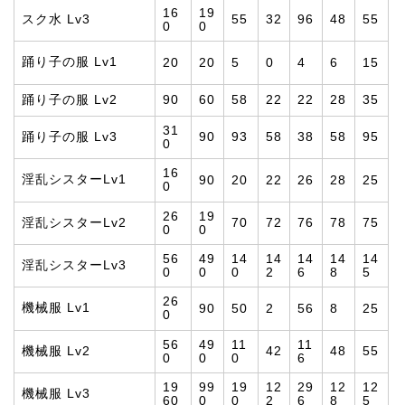
16
19
スク水 Lv3
55
32
96
48
55
0
0
踊り子の服 Lv1
20
20
5
0
4
6
15
踊り子の服 Lv2
90
60
58
22
22
28
35
31
踊り子の服 Lv3
90
93
58
38
58
95
0
16
淫乱シスターLv1
90
20
22
26
28
25
0
26
19
淫乱シスターLv2
70
72
76
78
75
0
0
56
49
14
14
14
14
14
淫乱シスターLv3
0
0
0
2
6
8
5
26
機械服 Lv1
90
50
2
56
8
25
0
56
49
11
11
機械服 Lv2
42
48
55
0
0
0
6
19
99
19
12
29
12
12
機械服 Lv3
60
0
0
2
6
8
5