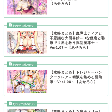
【あせろら】
【攻略まとめ】魔導士ティアと
不思議な大図書館～Hな鑑定と恥
療で世界を救う淫乱魔導士～
Ver1.07～【あせろら】
【攻略まとめ】トレジャーハン
タークレア～精液を集める冒険
家～Ver1.08～【あせろら】
【攻略まとめ】女魔王メリッサ