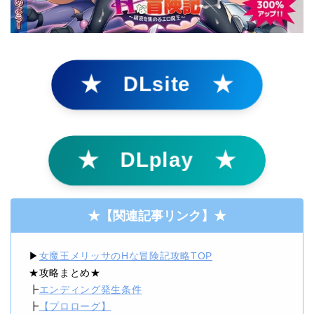
★ DLsite ★
★ DLplay ★
★
【関連記事リンク】★
▶
女魔王メリッサのHな冒険記攻略TOP
★攻略まとめ★
┣
エンディング発生条件
┣
【プロローグ】