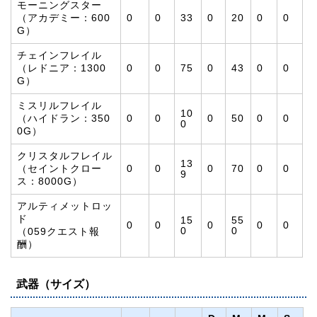
モーニングスター
（アカデミー：600
0
0
33
0
20
0
0
G）
チェインフレイル
（レドニア：1300
0
0
75
0
43
0
0
G）
ミスリルフレイル
10
（ハイドラン：350
0
0
0
50
0
0
0
0G）
クリスタルフレイル
13
（セイントクロー
0
0
0
70
0
0
9
ス：8000G）
アルティメットロッ
ド
15
55
0
0
0
0
0
0
0
（059クエスト報
酬）
武器（サイズ）