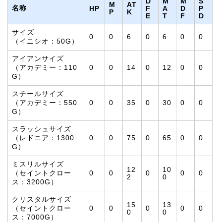
D
M
M
S
M
AT
名称
HP
F
A
D
P
P
K
E
T
F
D
サイズ
0
0
6
0
6
0
0
（イニシオ：50G）
アイアンサイズ
（アカデミー：110
0
0
14
0
12
0
0
G）
スチールサイズ
（アカデミー：550
0
0
35
0
30
0
0
G）
スラッシュサイズ
（レドニア：1300
0
0
75
0
65
0
0
G）
ミスリルサイズ
12
10
（セイントクロー
0
0
0
0
0
2
0
ス：3200G）
クリスタルサイズ
15
13
（セイントクロー
0
0
0
0
0
0
0
ス：7000G）