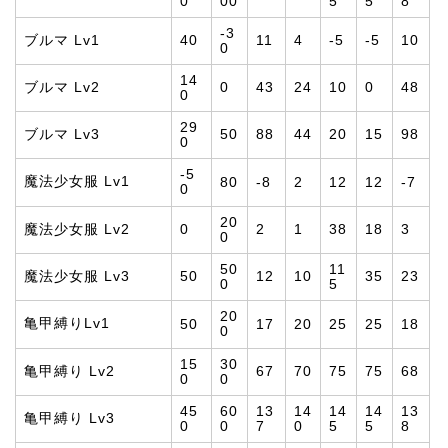
0
00
5
5
8
-3
ブルマ Lv1
40
11
4
-5
-5
10
0
14
ブルマ Lv2
0
43
24
10
0
48
0
29
ブルマ Lv3
50
88
44
20
15
98
0
-5
魔法少女服 Lv1
80
-8
2
12
12
-7
0
20
魔法少女服 Lv2
0
2
1
38
18
3
0
50
11
魔法少女服 Lv3
50
12
10
35
23
0
5
20
亀甲縛りLv1
50
17
20
25
25
18
0
15
30
亀甲縛り Lv2
67
70
75
75
68
0
0
45
60
13
14
14
14
13
亀甲縛り Lv3
0
0
7
0
5
5
8