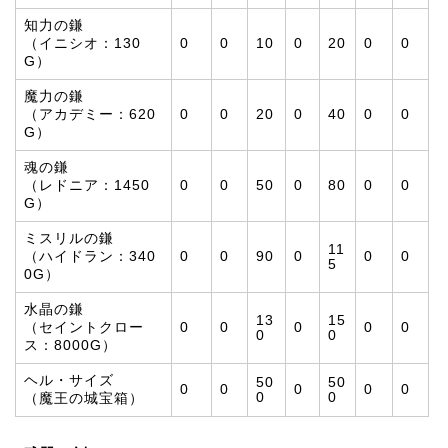
知力の鎌
（イニシオ：130
0
0
10
0
20
0
0
G）
魔力の鎌
（アカデミー：620
0
0
20
0
40
0
0
G）
魂の鎌
（レドニア：1450
0
0
50
0
80
0
0
G）
ミスリルの鎌
11
（ハイドラン：340
0
0
90
0
0
0
5
0G）
水晶の鎌
13
15
（セイントクロー
0
0
0
0
0
0
0
ス：8000G）
ヘル・サイズ
50
50
0
0
0
0
0
0
0
（魔王の城宝箱）