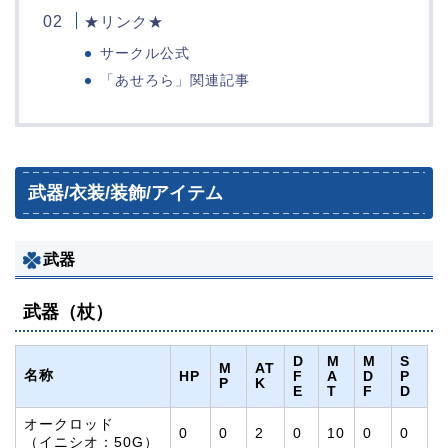
★リンク★
サークル公式
「あせろら」関連記事
武器/衣装/装飾/アイテム
武器
武器（杖）
D
M
M
S
M
AT
名称
HP
F
A
D
P
P
K
E
T
F
D
オークロッド
0
0
2
0
10
0
0
（イニシオ：50G）