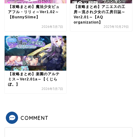
【攻略まとめ】魔法少女ピュ
【攻略まとめ】アニエスの工
アフル・リリィ～Ver1.02～
房～流され少女の工房日誌～
【BunnySlime】
Ver2.01～【AQ
organization】
2026年3月7日
2025年10月29日
RPG
【攻略まとめ】楽園のアルテ
ミス～Ver2.01a～【くじら
ぼ。】
2026年5月7日
COMMENT