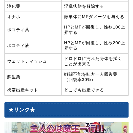
浄化薬
淫乱状態を解除する
オナホ
敵単体にMPダメージを与える
HPとMPが回復し、性欲100上
ポコティ薬
昇する
HPとMPが回復し、性欲200上
ポコティ液
昇する
ドロドロに汚れた身体を拭く
ウェットティッシュ
ことが出来る
戦闘不能を味方一人回復薬
蘇生薬
（回復率30%）
携帯出産キット
どこでも出産できる
★リンク★