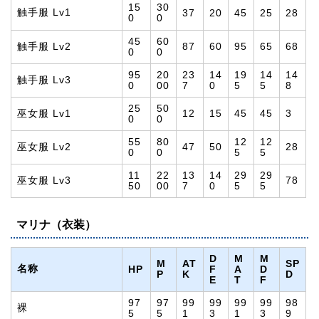
15
30
触手服 Lv1
37
20
45
25
28
0
0
45
60
触手服 Lv2
87
60
95
65
68
0
0
95
20
23
14
19
14
14
触手服 Lv3
0
00
7
0
5
5
8
25
50
巫女服 Lv1
12
15
45
45
3
0
0
55
80
12
12
巫女服 Lv2
47
50
28
0
0
5
5
11
22
13
14
29
29
巫女服 Lv3
78
50
00
7
0
5
5
マリナ（衣装）
D
M
M
M
AT
SP
名称
HP
F
A
D
P
K
D
E
T
F
97
97
99
99
99
99
98
裸
5
5
1
3
1
3
9