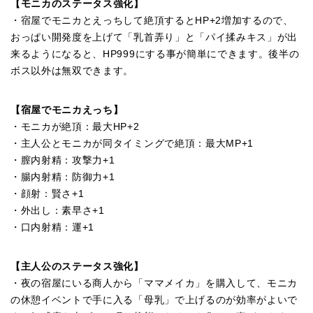
【モニカのステータス強化】
・宿屋でモニカとえっちして絶頂するとHP+2増加するので、
おっぱい開発度を上げて「乳首弄り」と「パイ揉みキス」が出
来るようになると、HP999にする事が簡単にできます。後半の
ボス以外は無双できます。
【宿屋でモニカえっち】
・モニカが絶頂：最大HP+2
・主人公とモニカが同タイミングで絶頂：最大MP+1
・膣内射精：攻撃力+1
・腸内射精：防御力+1
・顔射：賢さ+1
・外出し：素早さ+1
・口内射精：運+1
【主人公のステータス強化】
・夜の宿屋にいる商人から「ママメイカ」を購入して、モニカ
の休憩イベントで手に入る「母乳」で上げるのが効率がよいで