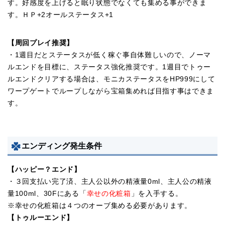
す。好感度を上げると眠り状態でなくても集める事ができま
す。ＨＰ+2オールステータス+1
【周回プレイ推奨】
・1週目だとステータスが低く稼ぐ事自体難しいので、ノーマ
ルエンドを目標に、ステータス強化推奨です。1週目でトゥー
ルエンドクリアする場合は、モニカステータスをHP999にして
ワープゲートでループしながら宝箱集めれば目指す事はできま
す。
エンディング発生条件
【ハッピー？エンド】
・３回支払い完了済、主人公以外の精液量0ml、主人公の精液
量100ml、30Fにある「
幸せの化粧箱
」を入手する。
※幸せの化粧箱は４つのオーブ集める必要があります。
【
トゥルーエンド
】