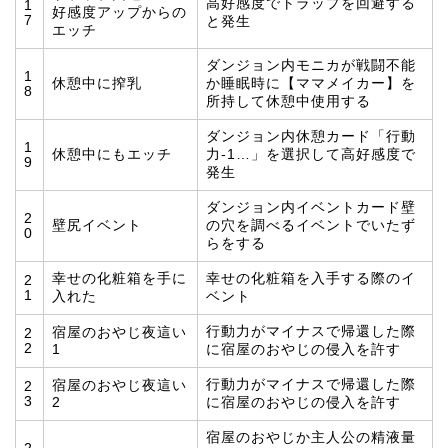
高好感度でトラップを回避する
1
好感度アップからの
7
と発生
エッチ
ダンジョン内モニカが戦闘不能
1
休憩中に搾乳
か睡眠時に【ママメイカー】を
8
所持して休憩中使用する
ダンジョン内休憩カード「行動
1
休憩中にもエッチ
力-1…」を選択して高好感度で
9
発生
ダンジョン内イベントカード壁
2
壁尻イベント
の穴を調べるイベントでいたず
0
らをする
幸せの化粧箱を手に
幸せの化粧箱を入手する際のイ
2
1
入れた
ベント
行動力がマイナスで帰還した際
宿屋のおやじ夜這い
2
2
1
に宿屋のおやじの侵入を許す
行動力がマイナスで帰還した際
宿屋のおやじ夜這い
2
3
2
に宿屋のおやじの侵入を許す
宿屋のおやじか主人公の精液量