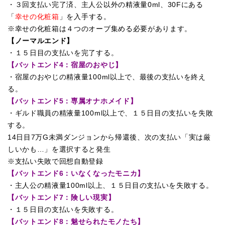
・３回支払い完了済、主人公以外の精液量0ml、30Fにある
「
幸せの化粧箱
」を入手する。
※幸せの化粧箱は４つのオーブ集める必要があります。
【ノーマルエンド】
・１５日目の支払いを完了する。
【バットエンド4：宿屋のおやじ
】
・宿屋のおやじの精液量100ml以上で、最後の支払いを終え
る。
【バットエンド5：専属オナホメイド
】
・ギルド職員の精液量100ml以上で、１５日目の支払いを失敗
する。
14日目7万G未満ダンジョンから帰還後、次の支払い「実は厳
しいかも…」を選択すると発生
※支払い失敗で回想自動登録
【バットエンド6：いなくなったモニカ
】
・主人公の精液量100ml以上、１５日目の支払いを失敗する。
【バットエンド7：険しい現実
】
・１５日目の支払いを失敗する。
【バットエンド8：魅せられたモノたち】