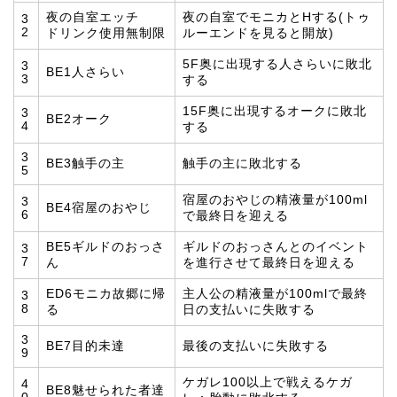
夜の自室エッチ
夜の自室でモニカとHする(トゥ
3
2
ドリンク使用無制限
ルーエンドを見ると開放)
5F奥に出現する人さらいに敗北
3
BE1人さらい
3
する
15F奥に出現するオークに敗北
3
BE2オーク
4
する
3
BE3触手の主
触手の主に敗北する
5
宿屋のおやじの精液量が100ml
3
BE4宿屋のおやじ
6
で最終日を迎える
BE5ギルドのおっさ
ギルドのおっさんとのイベント
3
7
ん
を進行させて最終日を迎える
ED6モニカ故郷に帰
主人公の精液量が100mlで最終
3
8
る
日の支払いに失敗する
3
BE7目的未達
最後の支払いに失敗する
9
ケガレ100以上で戦えるケガ
4
BE8魅せられた者達