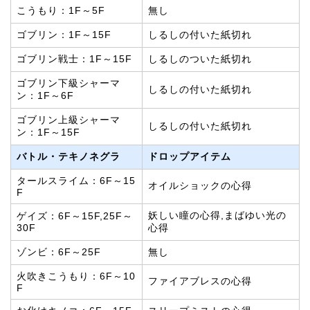
こうもり：1F～5F
無し
ゴブリン：1F～15F
しるしの付いた紙切れ
ゴブリン戦士：1F～15F
しるしのついた紙切れ
ゴブリン下級シャーマ
しるしの付いた紙切れ
ン：1F～6F
ゴブリン上級シャーマ
しるしの付いた紙切れ
ン：1F～15F
バトル・テキノネグラ
ドロップアイテム
タールスライム：6F～15
オイルショックの心得
F
妖しい瞳の心得,まばゆい光の
ゲイズ：6F～15F,25F～
30F
心得
ゾンビ：6F～25F
無し
火吹きこうもり：6F～10
ファイアブレスの心得
F