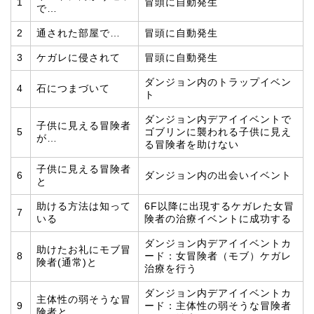
1
冒頭に自動発生
で…
2
通された部屋で…
冒頭に自動発生
3
ケガレに侵されて
冒頭に自動発生
ダンジョン内のトラップイベン
4
石につまづいて
ト
ダンジョン内デアイイベントで
子供に見える冒険者
5
ゴブリンに襲われる子供に見え
が…
る冒険者を助けない
子供に見える冒険者
6
ダンジョン内の出会いイベント
と
助ける方法は知って
6F以降に出現するケガレた女冒
7
いる
険者の治療イベントに成功する
ダンジョン内デアイイベントカ
助けたお礼にモブ冒
8
ード：女冒険者（モブ）ケガレ
険者(通常)と
治療を行う
ダンジョン内デアイイベントカ
主体性の弱そうな冒
9
ード：主体性の弱そうな冒険者
険者と