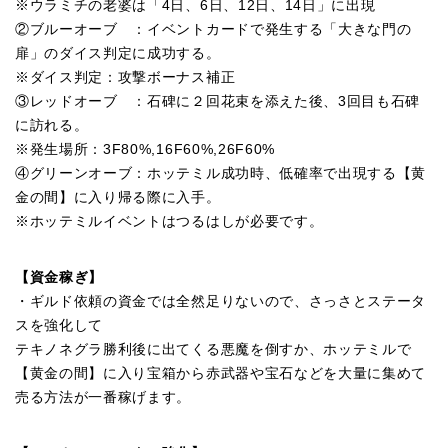
※ウラミチの老婆は「4日、6日、12日、14日」に出現
②ブルーオーブ ：イベントカードで発生する「大きな門の
扉」のダイス判定に成功する。
※ダイス判定：攻撃ボーナス補正
③レッドオーブ ：石碑に２回花束を添えた後、3回目も石碑
に訪れる。
※発生場所：3F80%,16F60%,26F60%
④グリーンオーブ：ホッテミル成功時、低確率で出現する【黄
金の間】に入り帰る際に入手。
※ホッテミルイベントはつるはしが必要です。
【資金稼ぎ】
・ギルド依頼の資金では全然足りないので、さっさとステータ
スを強化して
テキノネグラ勝利後に出てくる悪魔を倒すか、ホッテミルで
【黄金の間】に入り宝箱から赤武器や宝石などを大量に集めて
売る方法が一番稼げます。