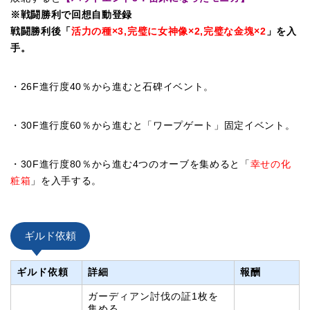
※戦闘勝利で回想自動登録
戦闘勝利後「
活力の種×3,完璧に女神像×2,完璧な金塊×2
」を入
手。
・26F進行度40％から進むと石碑イベント。
・30F進行度60％から進むと「ワープゲート」固定イベント。
・30F進行度80％から進む4つのオーブを集めると「
幸せの化
粧箱
」を入手する。
ギルド依頼
ギルド依頼
詳細
報酬
ガーディアン討伐の証1枚を
集める