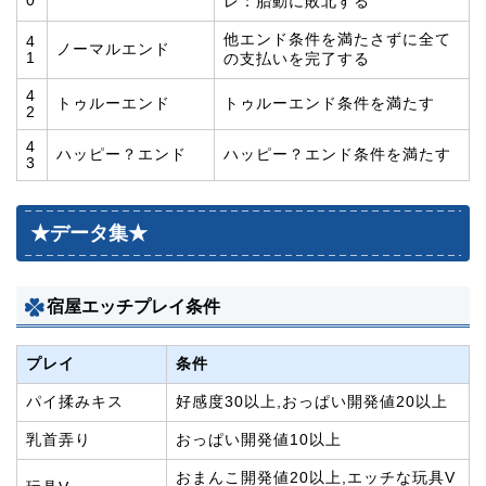
0
レ：胎動に敗北する
他エンド条件を満たさずに全て
4
ノーマルエンド
1
の支払いを完了する
4
トゥルーエンド
トゥルーエンド条件を満たす
2
4
ハッピー？エンド
ハッピー？エンド条件を満たす
3
★データ集★
宿屋エッチプレイ条件
プレイ
条件
パイ揉みキス
好感度30以上,おっぱい開発値20以上
乳首弄り
おっぱい開発値10以上
おまんこ開発値20以上,エッチな玩具V