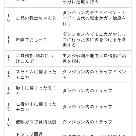
ケガレ治療を行う
ダンジョン内デアイイベントカ
1
古代の戦士ちゃんと
ード：古代の戦士ケガレ治療を
0
行う
ダンジョン内でモニカがおしっ
1
岩陰でおしっこ
こに行った後に後をつけるを選
1
択する
エロ僧侶 弱みにつ
主人公戦闘不能でエロ僧侶に治
1
2
けこんで
療を頼む
スライムに捕まった
ダンジョン内のトラップイベン
1
3
モニカ
ト
触手に捕まったモニ
1
ダンジョン内のトラップ
4
カ
亡者の手に捕まった
1
ダンジョン内のトラップ
5
モニカ
1
催眠ガスで発情状態
ダンジョン内のトラップ
6
トラップ回避