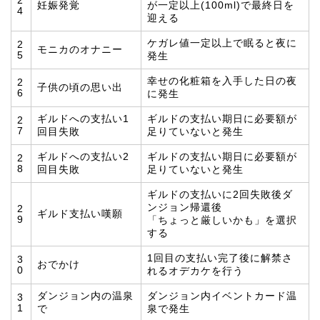
2
妊娠発覚
が一定以上(100ml)で最終日を
4
迎える
ケガレ値一定以上で眠ると夜に
2
モニカのオナニー
5
発生
幸せの化粧箱を入手した日の夜
2
子供の頃の思い出
6
に発生
ギルドへの支払い1
ギルドの支払い期日に必要額が
2
7
回目失敗
足りていないと発生
ギルドへの支払い2
ギルドの支払い期日に必要額が
2
8
回目失敗
足りていないと発生
ギルドの支払いに2回失敗後ダ
ンジョン帰還後
2
ギルド支払い嘆願
9
「ちょっと厳しいかも」を選択
する
1回目の支払い完了後に解禁さ
3
おでかけ
0
れるオデカケを行う
ダンジョン内の温泉
ダンジョン内イベントカード温
3
1
で
泉で発生