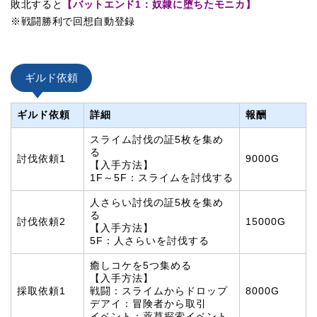
敗北すると
【バットエンド1：奴隷に堕ちたモニカ
】
※戦闘勝利で回想自動登録
ギルド依頼
ギルド依頼
詳細
報酬
スライム討伐の証5枚を集め
る
討伐依頼1
9000G
【入手方法】
1F～5F：スライムを討伐する
人さらい討伐の証5枚を集め
る
討伐依頼2
15000G
【入手方法】
5F：人さらいを討伐する
癒しコケを5つ集める
【入手方法】
採取依頼1
戦闘：スライムからドロップ
8000G
デアイ：冒険者から取引
イベント：薬草探索イベント