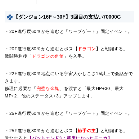
【ダンジョン16F～30F】3回目の支払い70000G
・20F進行度60％から進むと「ワープゲート」固定イベント。
・20F進行度80％から進むとボス
【
ドラゴン
】
と戦闘する。
戦闘勝利後「
ドラゴンの角笛
」を入手。
・22F進行度80％地点にいる宇宙人かしこさ15以上で会話がで
きます。
修理に必要な「
完璧な金塊
」を渡すと「最大HP+30、最大
MP+2、他のステータス+3」アップします。
・25F進行度60％から進むと「ワープゲート」固定イベント。
・25F進行度80％から進むとボス
【
触手の主
】
と戦闘する。
敗北すると
【バットエンド
3：苗床になったモニカ
】