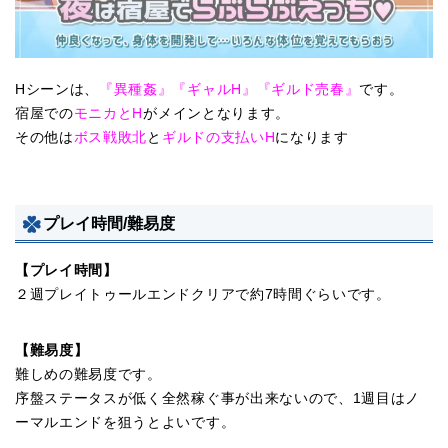
Hシーンは、
『異種姦』『ギャルH』『ギルド売春』
です。
宿屋での
モニカとH
がメインとなります。
その他は
ボス戦敗北
と
ギルドの支払いH
になります
プレイ時間/難易度
【プレイ時間】
２週プレイトゥールエンドクリアで約7時間ぐらいです。
【難易度】
難しめの難易度です。
序盤ステータスが低く全然稼ぐ事が出来ないので、1週目はノ
ーマルエンドを狙うとよいです。