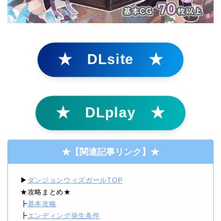
★ DLsite ★
★ DLplay ★
★
【関連記事リンク】
★
▶
ダンジョンウィズガールTOP
★攻略まとめ★
┣
基本攻略
┣
エンディング発生条件