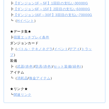
┣
【ダンジョン1F～5F】1回目の支払い30000G
┣
【ダンジョン6F～15F】2回目の支払い50000G
┣
【ダンジョン16F～30F】3回目の支払い70000G
┗（
Hイベント
）
★データ集★
┣
宿屋エッチプレイ条件
ダンジョンカード
┣（
バトル・テキノネグラ
/
イベント
/
デアイ
/
トラッ
プ
）
装備
┣（
武器(赤色)
/
防具(赤色)
/
セット装備(緑色)
）
アイテム
┗（
消耗品
/
換金アイテム
）
★リンク★
┗
関連リンク