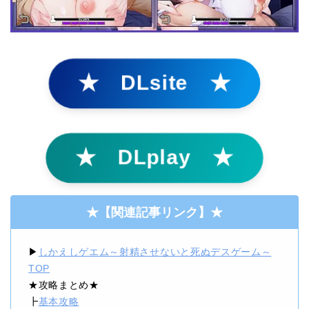
★ DLsite ★
★ DLplay ★
★
【関連記事リンク】
★
▶
しかえしゲエム～射精させないと死ぬデスゲーム～
TOP
★攻略まとめ★
┣
基本攻略