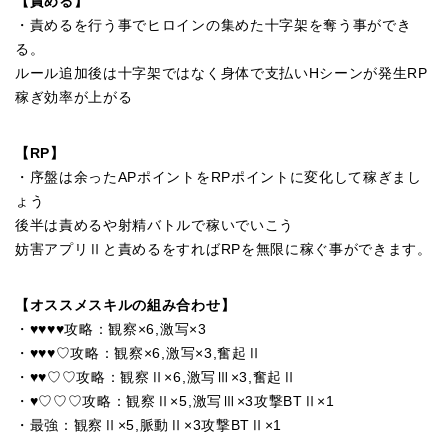
【責める】
・責めるを行う事でヒロインの集めた十字架を奪う事ができ
る。
ルール追加後は十字架ではなく身体で支払いHシーンが発生RP
稼ぎ効率が上がる
【RP】
・序盤は余ったAPポイントをRPポイントに変化して稼ぎまし
ょう
後半は責めるや射精バトルで稼いでいこう
妨害アプリⅡと責めるをすればRPを無限に稼ぐ事ができます。
【オススメスキルの組み合わせ】
・♥♥♥♥攻略：観察×6,激写×3
・♥♥♥♡攻略：観察×6,激写×3,奮起Ⅱ
・♥♥♡♡攻略：観察Ⅱ×6,激写Ⅲ×3,奮起Ⅱ
・♥♡♡♡攻略：観察Ⅱ×5,激写Ⅲ×3攻撃BTⅡ×1
・最強：観察Ⅱ×5,脈動Ⅱ×3攻撃BTⅡ×1