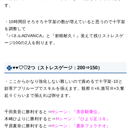
す。
・10時間目そろそろ十字架の数が増えていると思うので十字架
を調整して
『パネルADVANCA』と『射精耐久Ⅰ』覚えて残りストレスゲ
ージ100の2人を削ります。
♥♥♡♡2つ（ストレスゲージ：200⇒150）
・ここからかなり強化しない難しいので責めるで十字架-10と
妨害アプリループでスキルを揃えます。観察Ⅱ×6,激写Ⅲ×3,奮
起Ⅱぐらいまで揃えれば倒せます。
千田美音に勝利すると⇒
Hシーン：『美音騎乗位』
木崎ひよりに勝利すると⇒
Hシーン：『ひより足コキ』
平原夏奈に勝利すると⇒
Hシーン：『夏奈フェラチオ』