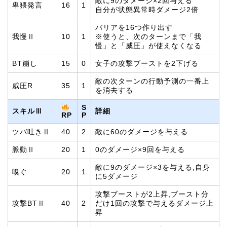
敵に9のダメージ×2回与える
卑猥発言
16
1
自分が状態異常時ダメージ2倍
バリアを16つ作り出す
我慢Ⅱ
10
1
※使うと、次のターンまで「我
慢」と「威圧」が使えなくなる
BT崩し
15
0
女子の攻撃ブーストを2下げる
敵の次ターンの行動予測の一番上
威圧R
35
1
を消去する
S
スキルⅢ
詳細
P
RP
ツバ吐きⅡ
40
2
敵に60のダメージを与える
脈動Ⅱ
20
1
0のダメージ×9回を与える
敵に9のダメージ×3を与える,自身
嗅ぐ
20
1
に5ダメージ
攻撃ブーストが2上昇,ブースト分
攻撃BTⅡ
40
2
だけ1回の攻撃で与えるダメージ上
昇