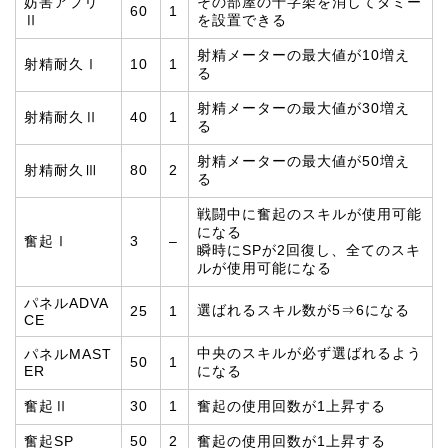
妨害アプリ
その部屋の十字架を消してダミー
60
1
Ⅱ
を設置できる
射精メーターの最大値が10増え
射精耐久Ⅰ
10
1
る
射精メーターの最大値が30増え
射精耐久Ⅱ
40
1
る
射精メーターの最大値が50増え
射精耐久Ⅲ
80
2
る
戦闘中に奮起のスキルが使用可能
になる
奮起Ⅰ
3
–
瞬時にSPが2回復し、全てのスキ
ルが使用可能になる
パネルADVA
選ばれるスキル数が5⇒6になる
25
1
CE
中央のスキルが必ず選ばれるよう
パネルMAST
50
1
ER
になる
奮起Ⅱ
30
1
奮起の使用回数が1上昇する
奮起SP
50
2
奮起の使用回数が1上昇する