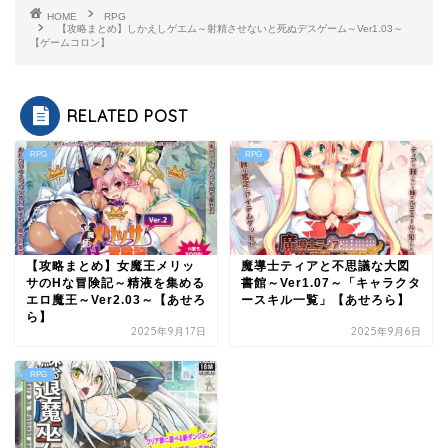
HOME
RPG
【攻略まとめ】しかえしゲエム～射精させないと死ぬデスゲーム～Ver1.03～
【ゲームコロン】
RELATED POST
RPG
RPG
【攻略まとめ】女魔王メリッ
魔導士ティアと不思議な大図
サのHな冒険記～精液を集める
書館～Ver1.07～「キャラクタ
エロ魔王～Ver2.03～【あせろ
ースキル一覧」【あせろら】
ら】
2025年9月17日
2025年9月6日
RPG