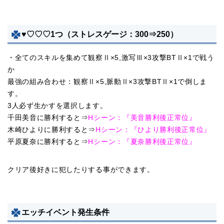
♥♡♡♡1つ（ストレスゲージ：300⇒250）
・全てのスキルを集めて観察Ⅱ×5,激写Ⅲ×3攻撃BTⅡ×1で戦う
か
最強の組み合わせ：観察Ⅱ×5,脈動Ⅱ×3攻撃BTⅡ×1で倒しま
す。
3人必ず生かすを選択します。
千田美音に勝利すると⇒
Hシーン：『美音勝利後正常位』
木崎ひよりに勝利すると⇒
Hシーン：『ひより勝利後正常位』
平原夏奈に勝利すると⇒
Hシーン：『夏奈勝利後正常位』
クリア後好きに犯したりする事ができます。
エッチイベント発生条件