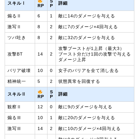
S
スキルⅠ
詳細
P
RP
煽るⅡ
6
1
敵に14のダメージを与える
激写Ⅱ
8
2
敵に7のダメージ×4回与える
ツバ吐き
8
2
敵に32のダメージを与える
攻撃ブーストが1上昇（最大3）
攻撃BT
14
2
ブースト分だけ1回の攻撃で与える
ダメージ上昇
バリア破壊
10
0
女子のバリアを全て消し去る
精神統一
5
2
状態異常を回復する
S
スキルⅡ
詳細
P
RP
観察Ⅱ
12
0
敵に9のダメージを与える
煽るⅢ
10
1
敵に20のダメージを与える
激写Ⅲ
14
2
敵に10のダメージ×4回与える