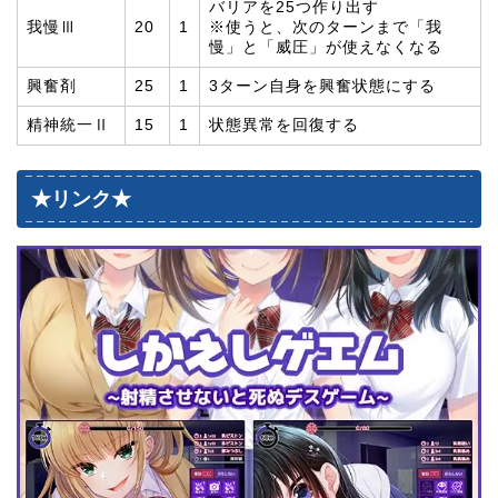
バリアを25つ作り出す
我慢Ⅲ
20
1
※使うと、次のターンまで「我
慢」と「威圧」が使えなくなる
興奮剤
25
1
3ターン自身を興奮状態にする
精神統一Ⅱ
15
1
状態異常を回復する
★リンク★