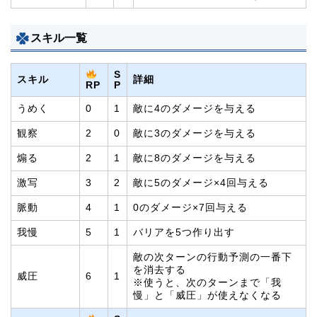
スキル一覧
S
スキル
詳細
P
RP
うめく
0
1
敵に4のダメージを与える
観察
2
0
敵に3のダメージを与える
煽る
2
1
敵に8のダメージを与える
激写
3
2
敵に5のダメージ×4回与える
脈動
4
1
0のダメージ×7回与える
我慢
5
1
バリアを5つ作り出す
敵の次ターンの行動予測の一番下
を消去する
威圧
6
1
※使うと、次のターンまで「我
慢」と「威圧」が使えなくなる