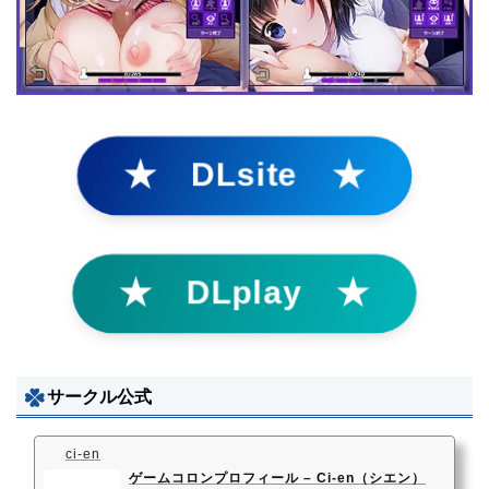
★ DLsite ★
★ DLplay ★
サークル公式
ci-en
ゲームコロンプロフィール – Ci-en（シエン）