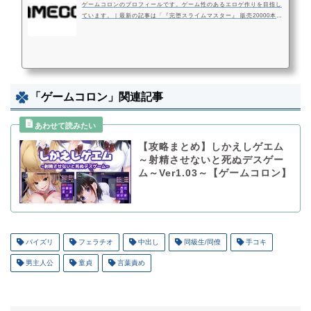
ゲームコロンのプロフィールです。ゲーム性のあるエロゲ作りを目指し
ています。｜最新の記事は「『完堕スライムマスター』 販売20000本達
成！ + アンケート御礼」です。 – Ci-en（シエン）
「ゲームコロン」関連記事
【攻略まとめ】しかえしゲエム
～射精させないと死ぬデスゲー
ム～Ver1.03～【ゲームコロン】
パイズリ
フェラチオ
中出し
同級生/同僚
手コキ
男主人公
童貞
言葉責め