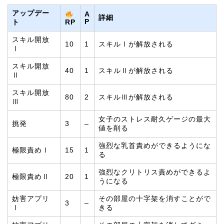
アップデー
A
詳細
P
RP
ト
スキル開放
10
1
スキルⅠが解放される
Ⅰ
スキル開放
40
1
スキルⅡが解放される
Ⅱ
スキル開放
80
2
スキルⅢが解放される
Ⅲ
女子のストレス耐久ゲージの最大
挑発
3
–
値を削る
強烈な乳首責めができるようにな
極限責めⅠ
15
1
る
強烈なクリトリス責めができるよ
極限責めⅡ
20
1
うになる
妨害アプリ
その部屋の十字架を消すことがで
3
–
Ⅰ
きる